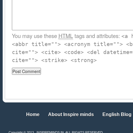
You may use these
HTML
tags and attributes:
<a 
<abbr title=""> <acronym title=""> <b
cite=""> <cite> <code> <del datetime=
cite=""> <strike> <strong>
Home
About Inspire minds
English Blog
Home
About Inspire minds
English Blog
Copyright © 2013 . INSPIREMINDS.IN. ALL RIGHTS RESERVED