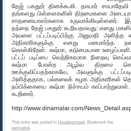
தேஜ் பகதூர் தினக்கூலி. தாயார் சாயாதேவி ப
தங்களது பிள்ளைகளின் திறமைகளை அடையா
சாதனையாளர்களாக உருவாக்கியுள்ளனர். இதுக
தந்தை தேஜ் பகதூர் கூறியதாவது: எனது மகள
அவளை பட்டப்படிப்பிற்கு அனுமதி அளித்த
அதிகாரிகளுக்கு எனது மனமார்ந்த நன்
கொள்கிறேன். சுஷ்மா, கடுமையான உழைப்பாளி.
பட்டப் படிப்பை வெற்றிகரமாக நிறைவு செய்வா
சுஷ்மா போன்ற அபூர்வ திறமை க
ஊக்குவிப்பதற்காகவே, அவளுக்கு பட்டப்பட
அளித்ததாக, பல்கலைக் கழக அதிகாரிகள் தெர
நம்பிக்கையை சுஷ்மா நிச்சயம் காப்பாற்றுவாள்
கூறினார்.
http://www.dinamalar.com/News_Detail.a
This entry was posted in
Uncategorized
. Bookmark the
permalink
.