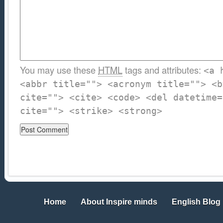
You may use these
HTML
tags and attributes:
<a 
<abbr title=""> <acronym title=""> <b
cite=""> <cite> <code> <del datetime=
cite=""> <strike> <strong>
Home
About Inspire minds
English Blog
Home
About Inspire minds
English Blog