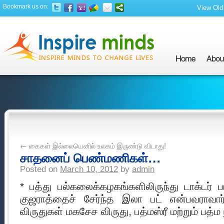
Bookmark us on:
View Old 
←
கைகள் இல்லையெனில் உலகம் இருண்டு விடாது!
சாதனைப் பெண்மணிகள்…
Posted on
March 10, 2012
by
admin
* பத்து பல்கலைக்கழகங்களிலிருந்து டாக்டர்
குஜராத்தைச் சேர்ந்த இலா பட் என்பவராவார
விருதுகள் மகசேச விருது, பத்மஸ்ரீ மற்றும் பத்